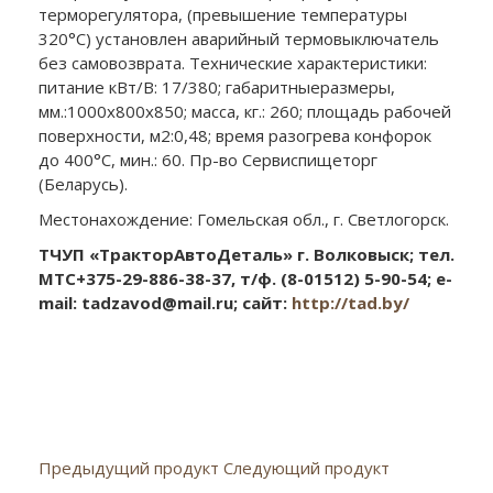
терморегулятора, (превышение температуры
320°С) установлен аварийный термовыключатель
без самовозврата. Технические характеристики:
питание кВт/В: 17/380; габаритныеразмеры,
мм.:1000х800х850; масса, кг.: 260; площадь рабочей
поверхности, м
2
:0,48; время разогрева конфорок
до 400°С, мин.: 60. Пр-во Сервиспищеторг
(Беларусь).
Местонахождение: Гомельская обл., г. Светлогорск.
ТЧУП «ТракторАвтоДеталь» г. Волковыск; тел.
МТС
+375-29-886-38-37, т
/ф
. (8-01512) 5-90-54; e-
mail: tadzavod@mail.ru; сайт
:
http://tad.by/
Предыдущий продукт
Следующий продукт