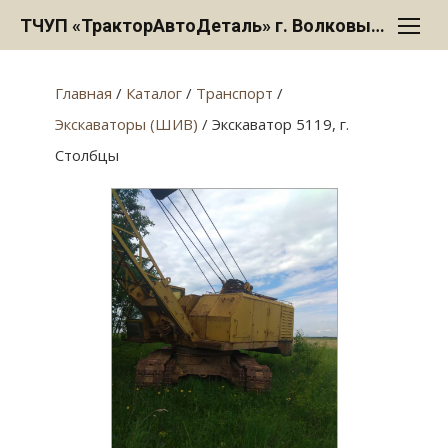
Перейти
ТЧУП «ТракторАвтоДеталь» г. Волковыск
к
содержанию
Главная
/
Каталог
/
Транспорт
/
Экскаваторы (ШИВ)
/ Экскаватор 5119, г.
Столбцы