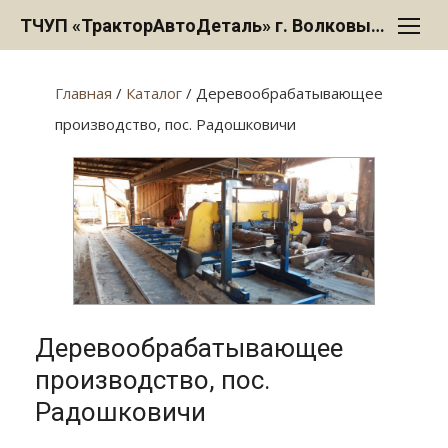
Перейти
ТЧУП «ТракторАвтоДеталь» г. Волковыск
к
содержанию
Главная
/
Каталог
/ Деревообрабатывающее
производство, пос. Радошковичи
Деревообрабатывающее
производство, пос.
Радошковичи