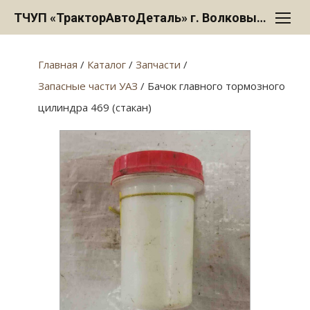
Перейти
ТЧУП «ТракторАвтоДеталь» г. Волковыск
к
содержанию
Главная
/
Каталог
/
Запчасти
/
Запасные части УАЗ
/ Бачок главного тормозного
цилиндра 469 (стакан)